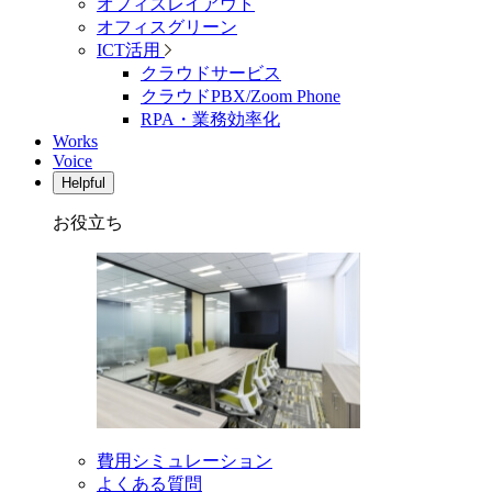
オフィスレイアウト
オフィスグリーン
ICT活用
クラウドサービス
クラウドPBX/Zoom Phone
RPA・業務効率化
Works
Voice
Helpful
お役立ち
費用シミュレーション
よくある質問