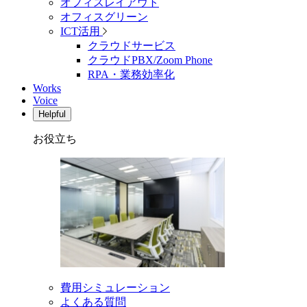
オフィスレイアウト
オフィスグリーン
ICT活用
クラウドサービス
クラウドPBX/Zoom Phone
RPA・業務効率化
Works
Voice
Helpful
お役立ち
費用シミュレーション
よくある質問