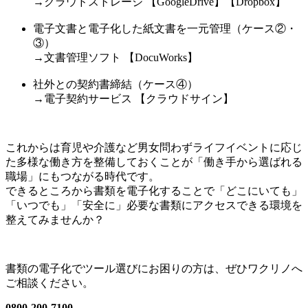
→
クラウドストレージ 【GoogleDrive】【Dropbox】
電子文書と電子化した紙文書を一元管理（ケース②・
③）
→
文書管理ソフト 【DocuWorks】
社外との契約書締結（ケース④）
→
電子契約サービス 【クラウドサイン】
これからは育児や介護など男女問わずライフイベントに応じ
た多様な働き方を整備しておくことが「働き手から選ばれる
職場」にもつながる時代です。
できるところから
書類を電子化することで「どこにいても」
「いつでも」「安全に」必要な書類にアクセスできる環境
を
整えてみませんか？
書類の電子化でツール選びにお困りの方は、ぜひワクリノへ
ご相談ください。
0800-200-7100