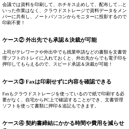
会議では資料を印刷して、ホチキス止めして、配布して…と
いった作業はなく、
クラウドストレージで資料データをメン
バーに共有
し、ノートパソコンからモニターに投影するので
印刷不要！
ケース② 外出先でも承認＆決裁が可能
上司がテレワークや外出中でも残業申請などの書類を文書管
理ソフトのトレイに入れておくと、
外出先からでも電子印を
押印してもらえる
ので、スピード承認＆決裁が可能！
ケース③ Faxは印刷せずに内容を確認できる
Faxもクラウドストレージを使っているので紙で印刷する必
要がなく、
自宅からPC上で確認することができ、
文書管理
ソフトを使って書類に押印＆追記もできます。
ケース④ 契約書締結にかかる時間や費用を減らせ