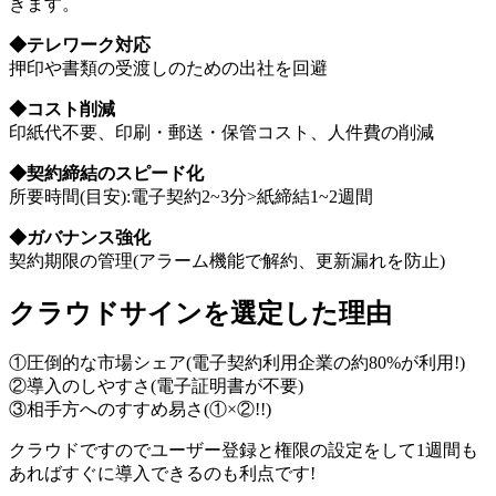
きます。
◆テレワーク対応
押印や書類の受渡しのための出社を回避
◆コスト削減
印紙代不要、印刷・郵送・保管コスト、人件費の削減
◆契約締結のスピード化
所要時間(目安):電子契約2~3分>紙締結1~2週間
◆ガバナンス強化
契約期限の管理(アラーム機能で解約、更新漏れを防止)
クラウドサインを選定した理由
①圧倒的な市場シェア(電子契約利用企業の約80%が利用!)
②導入のしやすさ(電子証明書が不要)
③相手方へのすすめ易さ(①×②!!)
クラウドですのでユーザー登録と権限の設定をして1週間も
あればすぐに導入できるのも利点です!