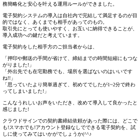
務簡略化と安心を叶える運用ルールができました。
電子契約システムの導入は自社内で完結して満足するのが目
的ではなく、あくまでも相手があってのもの。
取引先にとっても使いやすく、お互いに納得できる​ことが、
導入成功への鍵
だと考えています。
電子契約をした相手方のご担当者からは、
「押印や郵送の手間が省けて、締結までの時間短縮にもつな
がりました!」
「外出先でも在宅勤務でも、場所を選ばないのはいいです
ね!!」
「思っていたより簡単過ぎて、初めてでしたが1~2分で終わ
ってしまいました!」
こんなうれしいお声をいただき、改めて導入して良かったと
感じました!
クラウドサインでの契約書締結依頼があった際には、
どこで
も!スマホでも!アカウント登録なしでできる電子契約
を、試
しに使ってみてはいかがでしょうか(^^♪