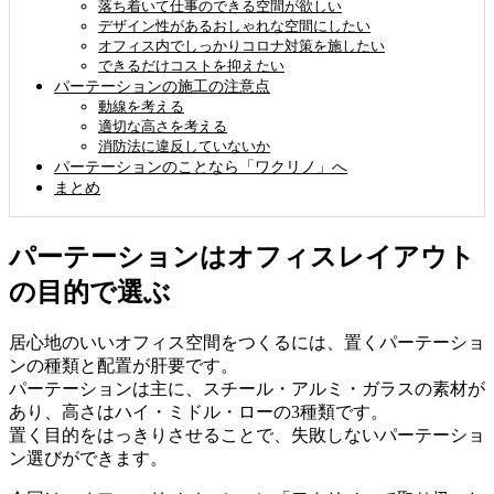
落ち着いて仕事のできる空間が欲しい
デザイン性があるおしゃれな空間にしたい
オフィス内でしっかりコロナ対策を施したい
できるだけコストを抑えたい
パーテーションの施工の注意点
動線を考える
適切な高さを考える
消防法に違反していないか
パーテーションのことなら「ワクリノ」へ
まとめ
パーテーションはオフィスレイアウト
の目的で選ぶ
居心地のいいオフィス空間をつくるには、置くパーテーショ
ンの種類と配置が肝要です。
パーテーションは主に、
スチール・アルミ・ガラスの素材
が
あり、高さは
ハイ・ミドル・ローの3種
類です。
置く目的をはっきりさせることで、失敗しないパーテーショ
ン選びができます。