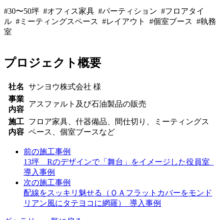
#30〜50坪 #オフィス家具 #パーティション #フロアタイ
ル #ミーティングスペース #レイアウト #個室ブース #執務
室
プロジェクト概要
社名
サンヨウ株式会社 様
事業
アスファルト及び石油製品の販売
内容
施工
フロア家具、什器備品、間仕切り、ミーティングス
内容
ペース、個室ブースなど
前の施工事例
13坪 Rのデザインで「舞台」をイメージした役員室_
導入事例
次の施工事例
配線をスッキリ魅せる（ＯＡフラットカバーをモンド
リアン風にタテヨコに網羅）_導入事例