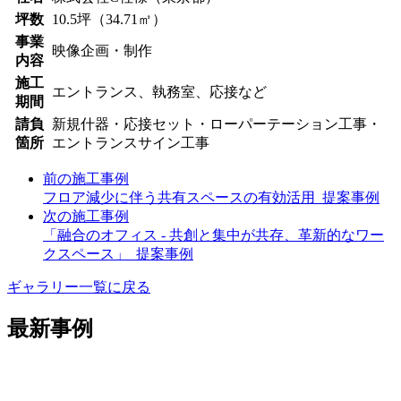
坪数
10.5坪（34.71㎡）
事業
映像企画・制作
内容
施工
エントランス、執務室、応接など
期間
請負
新規什器・応接セット・ローパーテーション工事・
箇所
エントランスサイン工事
前の施工事例
フロア減少に伴う共有スペースの有効活用_提案事例
次の施工事例
「融合のオフィス - 共創と集中が共存、革新的なワー
クスペース」_提案事例
ギャラリー一覧に戻る
最新事例