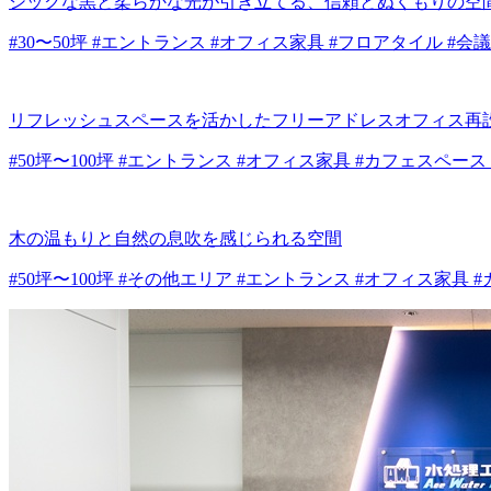
シックな黒と柔らかな光が引き立てる、信頼とぬくもりの空
#30〜50坪 #エントランス #オフィス家具 #フロアタイル #会
リフレッシュスペースを活かしたフリーアドレスオフィス再
#50坪〜100坪 #エントランス #オフィス家具 #カフェスペー
木の温もりと自然の息吹を感じられる空間
#50坪〜100坪 #その他エリア #エントランス #オフィス家具