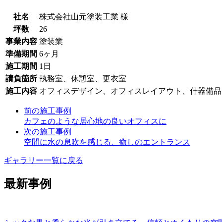
社名
株式会社山元塗装工業 様
坪数
26
事業内容
塗装業
準備期間
6ヶ月
施工期間
1日
請負箇所
執務室、休憩室、更衣室
施工内容
オフィスデザイン、オフィスレイアウト、什器備品
前の施工事例
カフェのような居心地の良いオフィスに
次の施工事例
空間に水の息吹を感じる、癒しのエントランス
ギャラリー一覧に戻る
最新事例