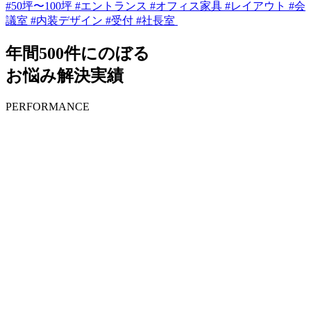
#50坪〜100坪 #エントランス #オフィス家具 #レイアウト #会
議室 #内装デザイン #受付 #社長室
年間500件にのぼる
お悩み解決実績
PERFORMANCE