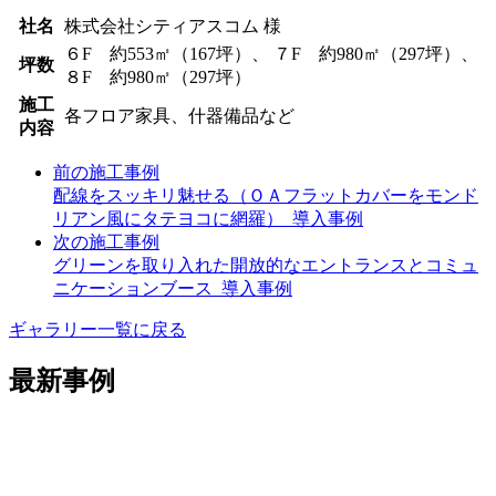
社名
株式会社シティアスコム 様
６F 約553㎡（167坪）、 ７F 約980㎡（297坪）、
坪数
８F 約980㎡（297坪）
施工
各フロア家具、什器備品など
内容
前の施工事例
配線をスッキリ魅せる（ＯＡフラットカバーをモンド
リアン風にタテヨコに網羅）_導入事例
次の施工事例
グリーンを取り入れた開放的なエントランスとコミュ
ニケーションブース_導入事例
ギャラリー一覧に戻る
最新事例