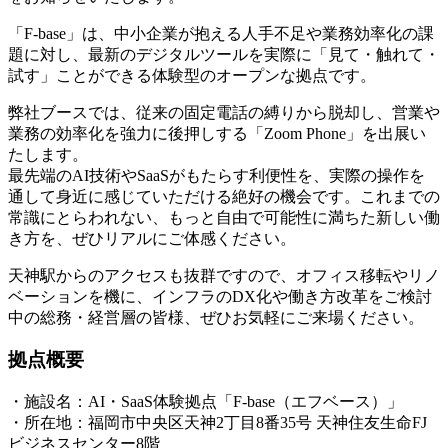
「F-base」は、中小企業が抱える人手不足や業務効率化の課
題に対し、最新のデジタルツールを実際に「見て・触れて・
試す」ことができる体験型のオープンな拠点です。
弊社ブースでは、従来の固定電話の縛りから脱却し、営業や
業務の効率化を強力に後押しする「Zoom Phone」を出展い
たします。
最先端のAI技術やSaaSがもたらす利便性を、実際の操作を
通して身近に感じていただける絶好の機会です。これまでの
常識にとらわれない、もっと自由で可能性に満ちた新しい働
き方を、ぜひリアルにご体感ください。
天神駅からのアクセスも抜群ですので、オフィス移転やリノ
ベーションを機に、インフラのDX化や働き方改革をご検討
中の総務・経営層の皆様、ぜひお気軽にご来場ください。
拠点概要
・施設名：AI・SaaS体験拠点「F-base（エフベース）」
・所在地：福岡市中央区天神2丁目8番35号 天神住友生命FJ
ビジネスセンター8階