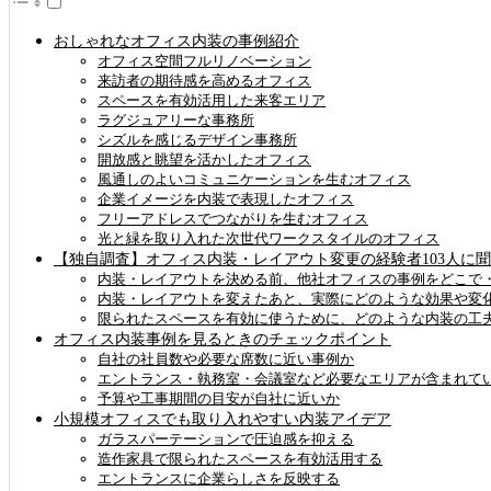
おしゃれなオフィス内装の事例紹介
オフィス空間フルリノベーション
来訪者の期待感を高めるオフィス
スペースを有効活用した来客エリア
ラグジュアリーな事務所
シズルを感じるデザイン事務所
開放感と眺望を活かしたオフィス
風通しのよいコミュニケーションを生むオフィス
企業イメージを内装で表現したオフィス
フリーアドレスでつながりを生むオフィス
光と緑を取り入れた次世代ワークスタイルのオフィス
【独自調査】オフィス内装・レイアウト変更の経験者103人に
内装・レイアウトを決める前、他社オフィスの事例をどこで
内装・レイアウトを変えたあと、実際にどのような効果や変
限られたスペースを有効に使うために、どのような内装の工
オフィス内装事例を見るときのチェックポイント
自社の社員数や必要な席数に近い事例か
エントランス・執務室・会議室など必要なエリアが含まれて
予算や工事期間の目安が自社に近いか
小規模オフィスでも取り入れやすい内装アイデア
ガラスパーテーションで圧迫感を抑える
造作家具で限られたスペースを有効活用する
エントランスに企業らしさを反映する