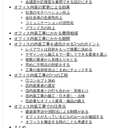
会議室や応接室を兼用できる設計にする
オフィス内装の変更による効果
社員のモチベーション向上
会社全体の生産性向上
コミュニケーションの活性化
ブランド力の向上
オフィス内装工事にかかる費用相場
オフィス内装工事にかかる期間
オフィスの内装工事を成功させる5つのポイント
レイアウトは目的をもって慎重に決める
デザインから施工まで一貫してできる業者を選ぶ
複数の業者から見積もりをとる
早めに不明点の対処をする
工事の進捗状況はこまめにチェックする
オフィス内装工事の5つの工程
①コンセプト決め
②内装業者の選定
③内装業者との打ち合わせ・見積もり
④内装工事の施工・引き渡し・点検
⑤必要なオフィス家具・備品の購入
オフィス内装工事での注意点
建築基準法や消防法による制限がある
オフィスが入っているビルのルールを確認する
オフィスを撤去する時のことも考慮する
まとめ