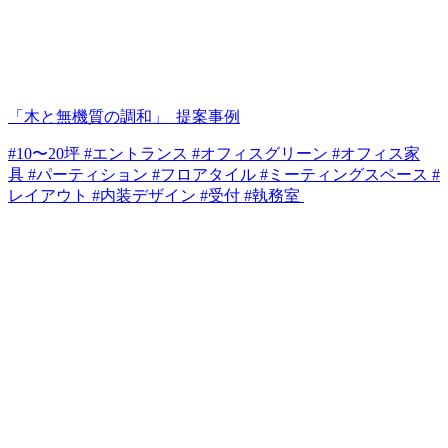
「木と無機質の調和」_提案事例
#10〜20坪 #エントランス #オフィスグリーン #オフィス家
具 #パーティション #フロアタイル #ミーティングスペース #
レイアウト #内装デザイン #受付 #執務室