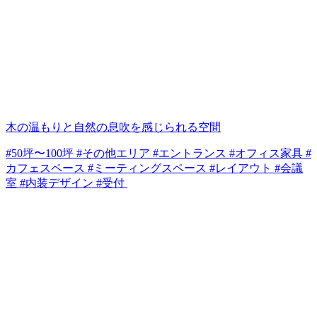
木の温もりと自然の息吹を感じられる空間
#50坪〜100坪 #その他エリア #エントランス #オフィス家具 #
カフェスペース #ミーティングスペース #レイアウト #会議
室 #内装デザイン #受付