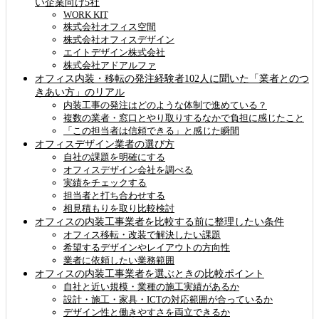
い企業向け5社
WORK KIT
株式会社オフィス空間
株式会社オフィスデザイン
エイトデザイン株式会社
株式会社アドアルファ
オフィス内装・移転の発注経験者102人に聞いた「業者とのつ
きあい方」のリアル
内装工事の発注はどのような体制で進めている？
複数の業者・窓口とやり取りするなかで負担に感じたこと
「この担当者は信頼できる」と感じた瞬間
オフィスデザイン業者の選び方
自社の課題を明確にする
オフィスデザイン会社を調べる
実績をチェックする
担当者と打ち合わせする
相見積もりを取り比較検討
オフィスの内装工事業者を比較する前に整理したい条件
オフィス移転・改装で解決したい課題
希望するデザインやレイアウトの方向性
業者に依頼したい業務範囲
オフィスの内装工事業者を選ぶときの比較ポイント
自社と近い規模・業種の施工実績があるか
設計・施工・家具・ICTの対応範囲が合っているか
デザイン性と働きやすさを両立できるか