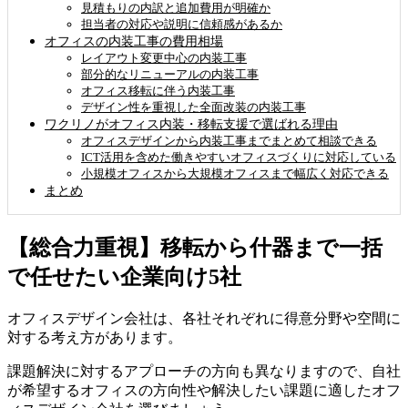
見積もりの内訳と追加費用が明確か
担当者の対応や説明に信頼感があるか
オフィスの内装工事の費用相場
レイアウト変更中心の内装工事
部分的なリニューアルの内装工事
オフィス移転に伴う内装工事
デザイン性を重視した全面改装の内装工事
ワクリノがオフィス内装・移転支援で選ばれる理由
オフィスデザインから内装工事までまとめて相談できる
ICT活用を含めた働きやすいオフィスづくりに対応している
小規模オフィスから大規模オフィスまで幅広く対応できる
まとめ
【総合力重視】移転から什器まで一括
で任せたい企業向け5社
オフィスデザイン会社は、各社それぞれに得意分野や空間に
対する考え方があります。
課題解決に対するアプローチの方向も異なりますので、自社
が希望するオフィスの方向性や解決したい課題に適したオフ