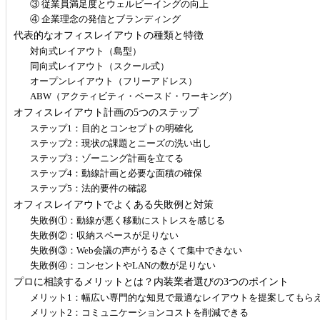
③ 従業員満足度とウェルビーイングの向上
④ 企業理念の発信とブランディング
代表的なオフィスレイアウトの種類と特徴
対向式レイアウト（島型）
同向式レイアウト（スクール式）
オープンレイアウト（フリーアドレス）
ABW（アクティビティ・ベースド・ワーキング）
オフィスレイアウト計画の5つのステップ
ステップ1：目的とコンセプトの明確化
ステップ2：現状の課題とニーズの洗い出し
ステップ3：ゾーニング計画を立てる
ステップ4：動線計画と必要な面積の確保
ステップ5：法的要件の確認
オフィスレイアウトでよくある失敗例と対策
失敗例①：動線が悪く移動にストレスを感じる
失敗例②：収納スペースが足りない
失敗例③：Web会議の声がうるさくて集中できない
失敗例④：コンセントやLANの数が足りない
プロに相談するメリットとは？内装業者選びの3つのポイント
メリット1：幅広い専門的な知見で最適なレイアウトを提案してもら
メリット2：コミュニケーションコストを削減できる