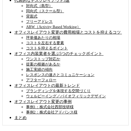
代表的なデスクレイアウト5選
対向式（島型）
同向式（スクール型）
背面式
フリーアドレス
ABW（Activity Based Working）
オフィスレイアウト変更の費用相場とコストを抑えるコツ
坪単価あたりの相場
コストを左右する要素
コストを抑えるポイント
オフィス内装業者を選ぶ5つのチェックポイント
ワンストップ対応か
提案の根拠があるか
施工実績の傾向
レスポンスの速さとコミュニケーション
アフターフォロー
オフィスレイアウトの最新トレンド
ブランディングを体現する空間づくり
ウェルビーイング／バイオフィリックデザイン
オフィスレイアウト変更の事例
事例1：株式会社西部技研様
事例2：株式会社アドバンス様
まとめ