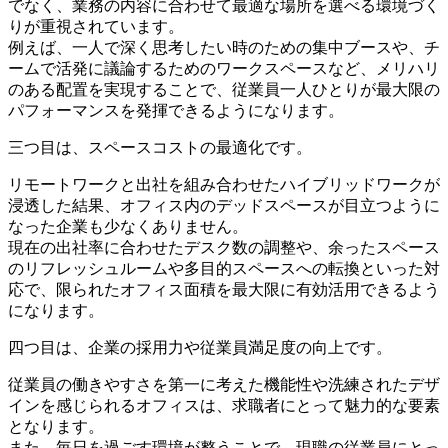
でなく、業務の内容に合わせて最適な場所を選べる環境づく
りが重視されています。
例えば、一人で深く思考したい時のための集中ブースや、チ
ームで活発に議論するためのワークスペースなど、メリハリ
のある配置を実現することで、従業員一人ひとりが最大限の
パフォーマンスを発揮できるようになります。
三つ目は、スペースコストの最適化です。
リモートワークと出社を組み合わせたハイブリッドワークが
浸透した結果、オフィス内のデッドスペースが目立つように
なった企業も少なくありません。
現在の出社率に合わせたデスク数の調整や、余ったスペース
のリフレッシュルームや多目的スペースへの転換といった対
応で、限られたオフィス面積を最大限に有効活用できるよう
になります。
四つ目は、企業の採用力や従業員満足
度の向上です
。
従業員の働きやすさを第一に考えた機能性や洗練されたデザ
インを感じられるオフィスは、求職者にとって魅力的な要素
となります。
また、毎日を過ごす環境が整うことで、現職の従業員にとっ