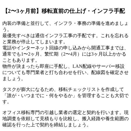
【2〜3ヶ月前】移転直前の仕上げ・インフラ手配
内装の準備と並行して、インフラ・事務の準備を進めましょ
う。
最優先すべきは通信インフラ工事の手配です。これを忘れる
と業務が停止してしまいます。
電話やインターネット回線の申し込みから開通工事までは、
通常でも1〜2ヶ月、繁忙期（2〜4月）には3ヶ月以上かかる
こともあります。
物件が決まったら即座に手配し、LAN配線やサーバー移設
についても専門業者と打ち合わせを行い、配線図を確定させ
ましょう。
タスクが膨大になるため、
移転チェックリストを作成して
「誰が・いつまでに・何をやるか」を管理することも大切
で
す。
オフィス移転専門の引越し業者の選定と契約を行います。現
地調査を依頼して見積もりを比較し、搬入経路や養生範囲の
確認を行った上で契約を締結しましょう。