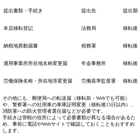
提出書類・手続き
提出先
提出期
本店移転登記
法務局
移転後
納税地異動届書
税務署
移転後
適用事業所所在地名称変更届
年金事務所
移転後
労働保険名称・所在地等変更届
労働基準監督署
移転後
その他にも、郵便局への転送届（移転前・Webでも可能）
や、警察署への社用車の車庫証明変更（移転後15日以内）、
消防署への防火管理者選任届などが必要です。
手続きは管轄の役所によって必要書類が異なる場合があるた
め、事前に電話やWebサイトで確認しておくことをおすすめ
します。