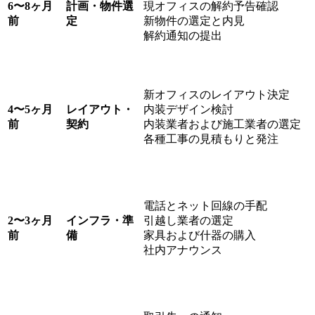
6〜8ヶ月
計画・物件選
現オフィスの解約予告確認
前
定
新物件の選定と内見
解約通知の提出
新オフィスのレイアウト決定
4〜5ヶ月
レイアウト・
内装デザイン検討
前
契約
内装業者および施工業者の選定
各種工事の見積もりと発注
電話とネット回線の手配
2〜3ヶ月
インフラ・準
引越し業者の選定
前
備
家具および什器の購入
社内アナウンス