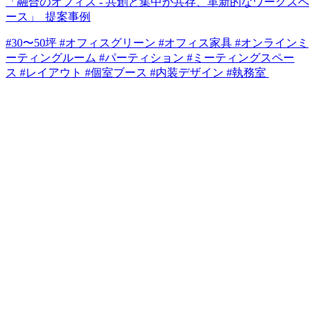
「融合のオフィス - 共創と集中が共存、革新的なワークスペ
ース」_提案事例
#30〜50坪 #オフィスグリーン #オフィス家具 #オンラインミ
ーティングルーム #パーティション #ミーティングスペー
ス #レイアウト #個室ブース #内装デザイン #執務室