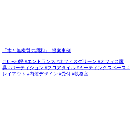
「木と無機質の調和」_提案事例
#10〜20坪 #エントランス #オフィスグリーン #オフィス家
具 #パーティション #フロアタイル #ミーティングスペース #
レイアウト #内装デザイン #受付 #執務室