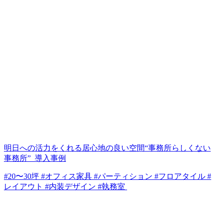
明日への活力をくれる居心地の良い空間“事務所らしくない
事務所”_導入事例
#20〜30坪 #オフィス家具 #パーティション #フロアタイル #
レイアウト #内装デザイン #執務室