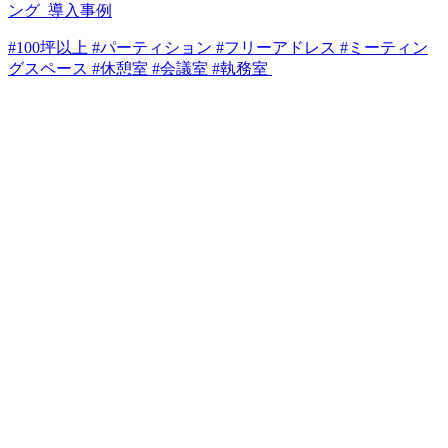
ング_導入事例
#100坪以上 #パーティション #フリーアドレス #ミーティン
グスペース #休憩室 #会議室 #執務室