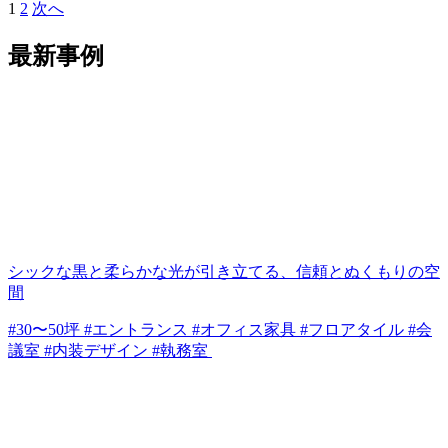
1
2
次へ
最新事例
シックな黒と柔らかな光が引き立てる、信頼とぬくもりの空
間
#30〜50坪 #エントランス #オフィス家具 #フロアタイル #会
議室 #内装デザイン #執務室