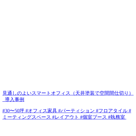
見通しのよいスマートオフィス（天井塗装で空間間仕切り）
_導入事例
#30〜50坪 #オフィス家具 #パーティション #フロアタイル #
ミーティングスペース #レイアウト #個室ブース #執務室