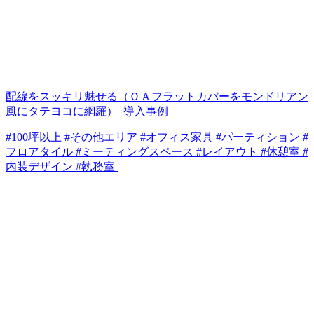
配線をスッキリ魅せる（ＯＡフラットカバーをモンドリアン
風にタテヨコに網羅）_導入事例
#100坪以上 #その他エリア #オフィス家具 #パーティション #
フロアタイル #ミーティングスペース #レイアウト #休憩室 #
内装デザイン #執務室