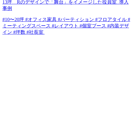
13坪 Rのデザインで「舞台」をイメージした役員室_導入
事例
#10〜20坪 #オフィス家具 #パーティション #フロアタイル #
ミーティングスペース #レイアウト #個室ブース #内装デザ
イン #坪数 #社長室